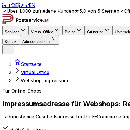
🇦🇹
DE
|
🇺🇸
EN
✓
Über 1.000 zufriedene Kunden
★
5,0 von 5 Sternen
📍
Of
Services
Virtual Office
Preise
Gründung
Unterne
Kontakt
Adresse sichern
Startseite
Virtual Office
Webshop Impressum
Für Online-Shops
Impressumsadresse für Webshops:
R
Ladungsfähige Geschäftsadresse für Ihr E-Commerce Impre
ECG §5 konform