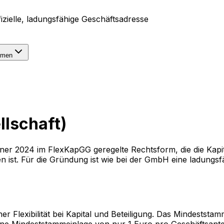
fizielle, ladungsfähige Geschäftsadresse
hmen
llschaft)
Jänner 2024 im FlexKapGG geregelte Rechtsform, die die Kapita
ist. Für die Gründung ist wie bei der GmbH eine ladungsf
er Flexibilität bei Kapital und Beteiligung. Das Mindestst
ne Mindeststammeinlage von nur 1 Euro pro Geschäftsanteil 