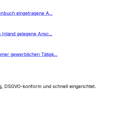
rmenbuch eingetragene A
...
im Inland gelegene Ansc
...
einer gewerblichen Tätigk
...
ig, DSGVO-konform und schnell eingerichtet.