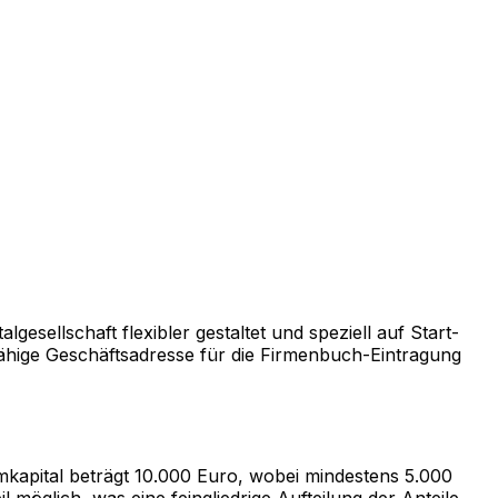
lgesellschaft flexibler gestaltet und speziell auf Start-
ähige Geschäftsadresse für die Firmenbuch-Eintragung
ammkapital beträgt 10.000 Euro, wobei mindestens 5.000
möglich, was eine feingliedrige Aufteilung der Anteile