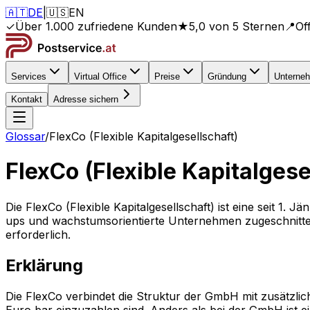
🇦🇹
DE
|
🇺🇸
EN
✓
Über 1.000 zufriedene Kunden
★
5,0 von 5 Sternen
📍
Of
Services
Virtual Office
Preise
Gründung
Unterne
Kontakt
Adresse sichern
Glossar
/
FlexCo (Flexible Kapitalgesellschaft)
FlexCo (Flexible Kapitalgese
Die FlexCo (Flexible Kapitalgesellschaft) ist eine seit 1. 
ups und wachstumsorientierte Unternehmen zugeschnitten 
erforderlich.
Erklärung
Die FlexCo verbindet die Struktur der GmbH mit zusätzlich
Euro bar einzuzahlen sind. Anders als bei der GmbH ist ei